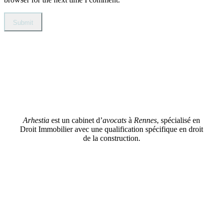
Arhestia
est un cabinet d’
avocats
à
Rennes
, spécialisé en
Droit Immobilier avec une qualification spécifique en droit
de la construction.
© Fait avec ❤︎ par
K.ParCas
⎪
Mentions Légales