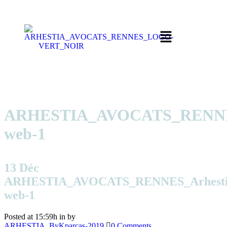
ARHESTIA_AVOCATS_RENNES
web-1
13 Déc
ARHESTIA_AVOCATS_RENNES_Arhesti
web-1
Posted at 15:59h
in
by
ARHESTIA_ByKparcas-2019
0 Comments