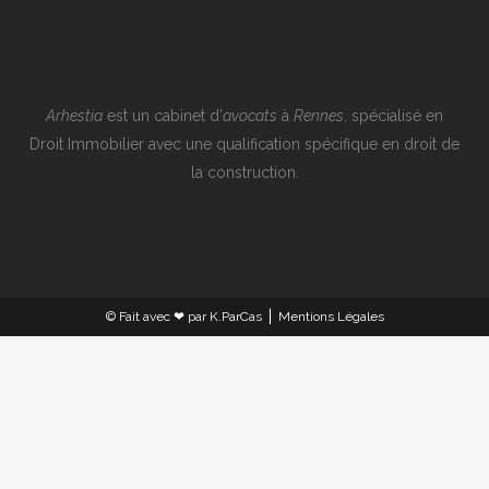
Arhestia
est un cabinet d’
avocats
à
Rennes
, spécialisé en
Droit Immobilier avec une qualification spécifique en droit de
la construction.
© Fait avec ❤︎ par
K.ParCas
⎪
Mentions Légales